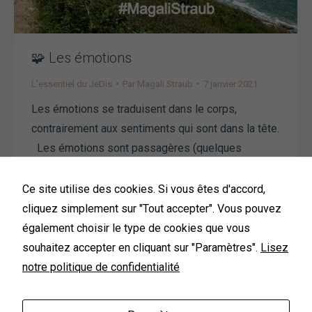
🧩 Les émotions
L'essentiel du JeDis
Par
Magali Straub
7 janvier 2021
Les émotions se traduisent dans le corps,
contrairement aux sentiments qui sont dans la tête.
Les émotions sont passagères (quelques
minutes) contrairement aux sentiments qui peuvent
s’étaler dans le temps. Suite à de nombreuses
Ce site utilise des cookies. Si vous êtes d'accord,
recherches, Paul EKMAN a établi dans les années
cliquez simplement sur "Tout accepter". Vous pouvez
70’s, 6 émotions principales : Joie, Tristesse, Peur
également choisir le type de cookies que vous
et Colère. Surprise et…
souhaitez accepter en cliquant sur "Paramètres".
Lisez
notre politique de confidentialité