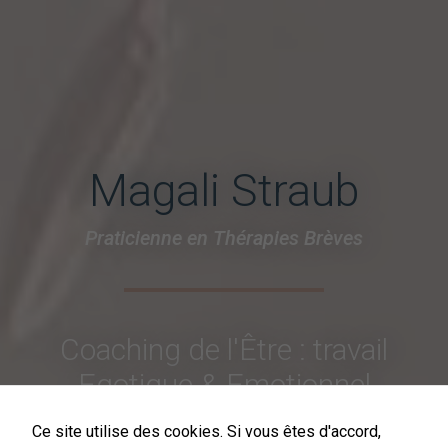
Magali Straub
Praticienne en Thérapies Brèves
Coaching de l'Être : travail
Egotique & Emotionnel
Spécialiste dans la
Ce site utilise des cookies. Si vous êtes d'accord,