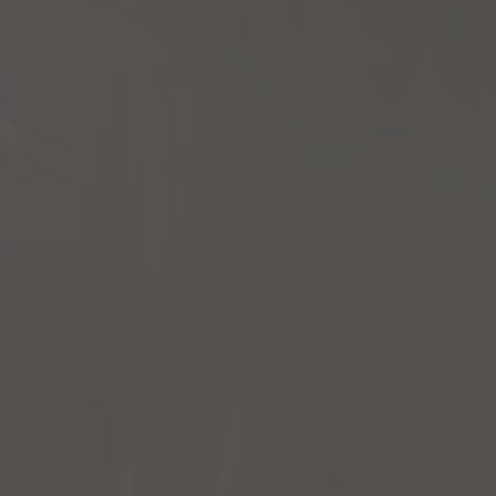
Nécessaire
Ces cookies ne
sont pas
facultatifs. Ils
sont
nécessaires au
fonctionnement
du site Web.
Statistiques
Afin que
nous
puissions