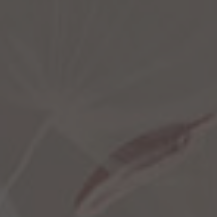
améliorer la
fonctionnalité
et la structure
du site Web,
en fonction
de la façon
dont le site
Web est
utilisé.
Expérience
Afin que notre
site Web
fonctionne
aussi bien que
possible lors
de votre visite.
Si vous
refusez ces
cookies,
certaines
fonctionnalités