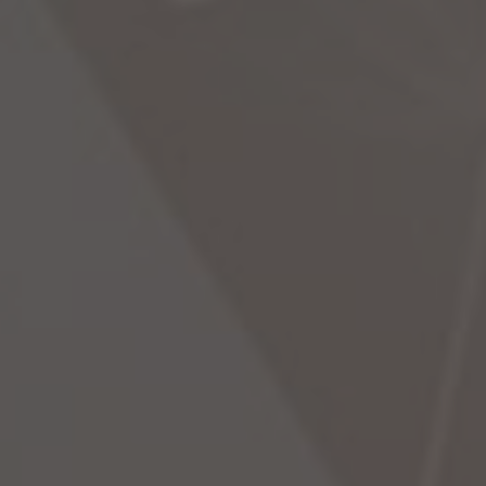
disparaîtront
du site Web.
Marketing
En partageant
vos intérêts et
votre
comportement
lorsque vous
visitez notre
site, vous
augmentez les
chances de
voir du
contenu et des
offres
personnalisés.