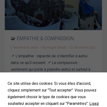
🧩 EMPATHIE & COMPASSION
L'essentiel du JeDis
Par
Magali Straub
22 décembre 2022
📌 L’empathie : capacité de s’identifier à autrui
dans ce qu’il ressent. 📌 La compassion :
sentiment qui porte à plaindre autrui et surtout à
partager ses souffrances. 🌸 Mon expérience :
Très jeune, j’étais très à l’écoute de mes ami.e.s et
Ce site utilise des cookies. Si vous êtes d'accord,
je comprenais complètement ce qu’ils.elles
cliquez simplement sur "Tout accepter". Vous pouvez
ressentaient, sans même vivre les mêmes
également choisir le type de cookies que vous
expériences qu’eux.elles.…
souhaitez accepter en cliquant sur "Paramètres".
Lisez