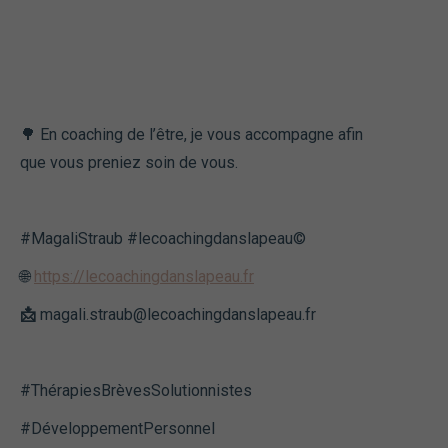
🌳 En coaching de l’être, je vous accompagne afin
que vous preniez soin de vous.
#MagaliStraub #lecoachingdanslapeau©️
🌐
https://lecoachingdanslapeau.fr
📩
magali.straub@lecoachingdanslapeau.fr
#ThérapiesBrèvesSolutionnistes
#DéveloppementPersonnel