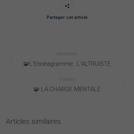
Partager cet article
Navigation
PRÉCÉDENT
article
Article
🧩L’Ennéagramme : L’ALTRUISTE
précédent
:
SUIVANT
Article
🧩 LA CHARGE MENTALE
suivant
:
Articles similaires
Nécessaire
Ces cookies ne
sont pas