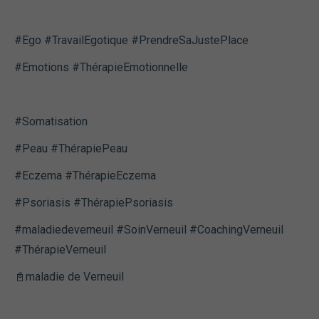
#Ego #TravailEgotique #PrendreSaJustePlace
#Emotions #ThérapieEmotionnelle
#Somatisation
#Peau #ThérapiePeau
#Eczema #ThérapieEczema
#Psoriasis #ThérapiePsoriasis
#maladiedeverneuil #SoinVerneuil #CoachingVerneuil
#ThérapieVerneuil
📓maladie de Verneuil