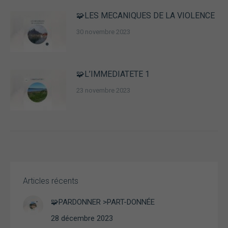
Expérience
Afin que notre
🧩LES MECANIQUES DE LA VIOLENCE
site Web
30 novembre 2023
fonctionne
aussi bien que
possible lors
de votre visite.
Si vous
🧩L’IMMEDIATETE 1
refusez ces
cookies,
23 novembre 2023
certaines
fonctionnalités
disparaîtront
du site Web.
Marketing
En partageant
Articles récents
vos intérêts et
votre
🧩PARDONNER >PART-DONNÉE
comportement
lorsque vous
28 décembre 2023
visitez notre