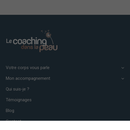
site, vous
augmentez les
chances de
voir du
contenu et des
offres
personnalisés.
Votre corps vous parle
Mon accompagnement
Qui suis-je ?
Témoignages
Blog
Contact