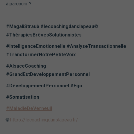
à parcourir ?
#MagaliStraub #lecoachingdanslapeau
©️
#ThérapiesBrèvesSolutionnistes
#IntelligenceEmotionnelle #AnalyseTransactionnelle
#TransformerNotrePetiteVoix
#AlsaceCoaching
#GrandEstDeveloppementPersonnel
#DéveloppementPersonnel #Ego
#Somatisation
#MaladieDeVerneuil
🌐
https://lecoachingdanslapeau.fr/