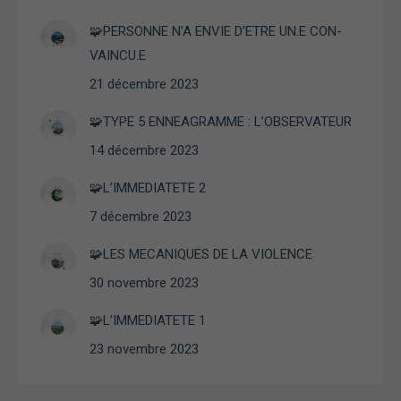
Expérience
Afin que notre
🧩PERSONNE N’A ENVIE D’ETRE UN.E CON-
site Web
VAINCU.E
fonctionne
aussi bien que
21 décembre 2023
possible lors
de votre visite.
🧩TYPE 5 ENNEAGRAMME : L’OBSERVATEUR
Si vous
refusez ces
14 décembre 2023
cookies,
certaines
🧩L’IMMEDIATETE 2
fonctionnalités
disparaîtront
7 décembre 2023
du site Web.
🧩LES MECANIQUES DE LA VIOLENCE
30 novembre 2023
Marketing
En partageant
🧩L’IMMEDIATETE 1
vos intérêts et
votre
23 novembre 2023
comportement
lorsque vous
visitez notre