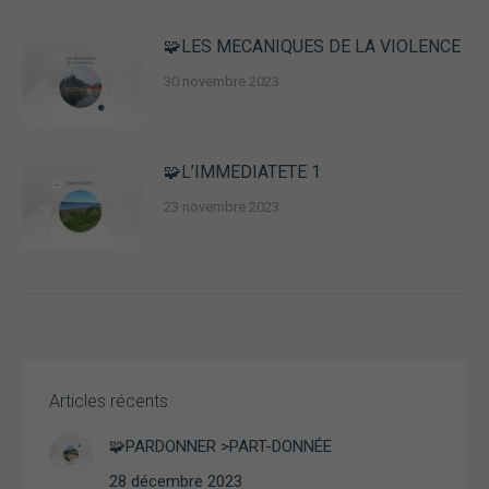
sont pas
facultatifs. Ils
sont
🧩LES MECANIQUES DE LA VIOLENCE
nécessaires au
30 novembre 2023
fonctionnement
du site Web.
🧩L’IMMEDIATETE 1
Statistiques
Afin que
23 novembre 2023
nous
puissions
améliorer la
fonctionnalité
et la structure
du site Web,
en fonction
de la façon
dont le site
Articles récents
Web est
utilisé.
🧩PARDONNER >PART-DONNÉE
28 décembre 2023