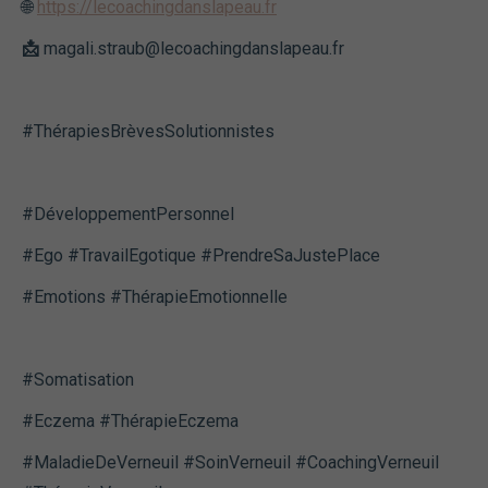
🌐
https://lecoachingdanslapeau.fr
📩
magali.straub@lecoachingdanslapeau.fr
#ThérapiesBrèvesSolutionnistes
#DéveloppementPersonnel
#Ego #TravailEgotique #PrendreSaJustePlace
#Emotions #ThérapieEmotionnelle
#Somatisation
#Eczema #ThérapieEczema
#MaladieDeVerneuil #SoinVerneuil #CoachingVerneuil