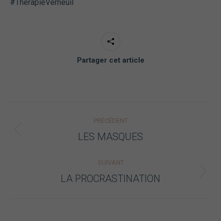
#ThérapieVerneuil
Partager cet article
Navigation
PRÉCÉDENT
article
Article
LES MASQUES
précédent
:
SUIVANT
Article
LA PROCRASTINATION
suivant
: