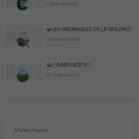
7 décembre 2023
🧩LES MECANIQUES DE LA VIOLENCE
30 novembre 2023
🧩L’IMMEDIATETE 1
Nécessaire
Ces cookies ne
23 novembre 2023
sont pas
facultatifs. Ils
sont
nécessaires au
fonctionnement
du site Web.
Statistiques
Articles récents
Afin que