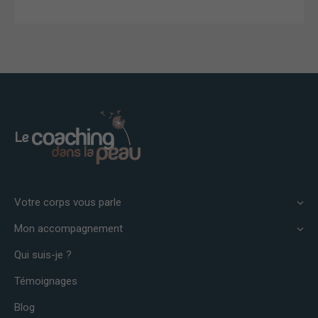
certaines
fonctionnalités
disparaîtront
du site Web.
Marketing
En partageant
vos intérêts et
votre
comportement
lorsque vous
visitez notre
site, vous
augmentez les
Votre corps vous parle
chances de
voir du
Mon accompagnement
contenu et des
offres
Qui suis-je ?
personnalisés.
Témoignages
Blog