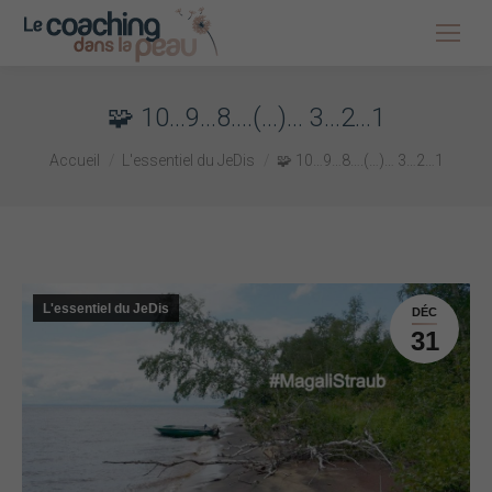
🧩 10…9…8….(…)… 3…2…1
Vous êtes ici :
Accueil
L'essentiel du JeDis
🧩 10…9…8….(…)… 3…2…1
L'essentiel du JeDis
DÉC
31