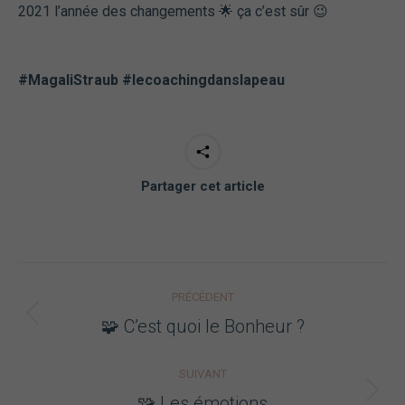
2021 l’année des changements 🌟 ça c’est sûr 😉
#MagaliStraub #lecoachingdanslapeau
Partager cet article
Navigation
PRÉCÉDENT
article
Article
🧩 C’est quoi le Bonheur ?
précédent
:
SUIVANT
Article
🧩 Les émotions