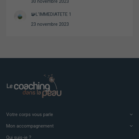
30 novembre 2023
Statistiques
Afin que
🧩L’IMMEDIATETE 1
nous
puissions
23 novembre 2023
améliorer la
fonctionnalité
et la structure
du site Web,
en fonction
de la façon
dont le site
Web est
utilisé.
Expérience
Afin que notre
site Web
fonctionne
Votre corps vous parle
aussi bien que
possible lors
Mon accompagnement
de votre visite.
Si vous
Qui suis-je ?