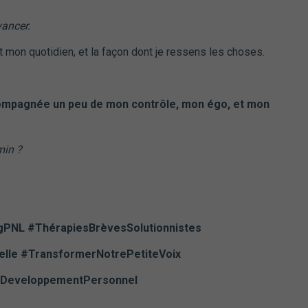
vancer.
t mon quotidien, et la façon dont je ressens les choses.
ompagnée un peu de mon contrôle, mon égo, et mon
min ?
ngPNL
#ThérapiesBrèvesSolutionnistes
nelle #TransformerNotrePetiteVoix
tDeveloppementPersonnel