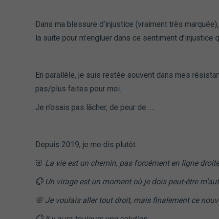
Dans ma blessure d’injustice (vraiment très marquée), 
la suite pour m’engluer dans ce sentiment d’injustice
En parallèle, je suis restée souvent dans mes résistan
pas/plus faites pour moi.
Je n’osais pas lâcher, de peur de ….
Depuis 2019, je me dis plutôt :
🌸
La vie est un chemin, pas forcément en ligne droite
💮 Un virage est un moment où je dois peut-être m’autor
🌸
Je voulais aller tout droit, mais finalement ce nou
💮 Il y aura toujours une solution.