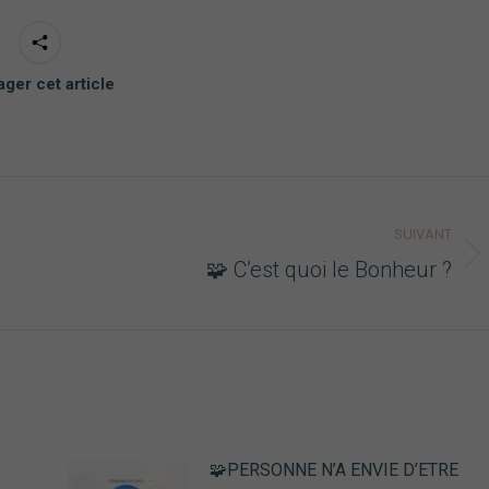
ager cet article
SUIVANT
Article
🧩 C’est quoi le Bonheur ?
suivant
:
Nécessaire
🧩PERSONNE N’A ENVIE D’ETRE
Ces cookies ne