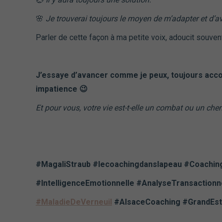
🌸
Je trouverai toujours le moyen de m’adapter et d’a
Parler de cette façon à ma petite voix, adoucit souven
J’essaye d’avancer comme je peux, toujours acc
impatience
😉
Et pour vous, votre vie est-t-elle un combat ou un che
#MagaliStraub #lecoachingdanslapeau #Coachi
#IntelligenceEmotionnelle #AnalyseTransaction
#MaladieDeVerneuil
#AlsaceCoaching #GrandEs