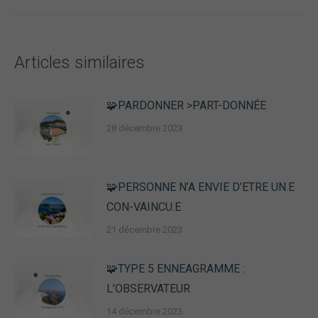
refusez ces
suivant
cookies,
:
certaines
fonctionnalités
disparaîtront
Articles similaires
du site Web.
🧩PARDONNER >PART-DONNÉE
Marketing
28 décembre 2023
En partageant
vos intérêts et
votre
comportement
lorsque vous
🧩PERSONNE N’A ENVIE D’ETRE UN.E
visitez notre
CON-VAINCU.E
site, vous
augmentez les
21 décembre 2023
chances de
voir du
contenu et des
🧩TYPE 5 ENNEAGRAMME :
offres
L’OBSERVATEUR
personnalisés.
14 décembre 2023