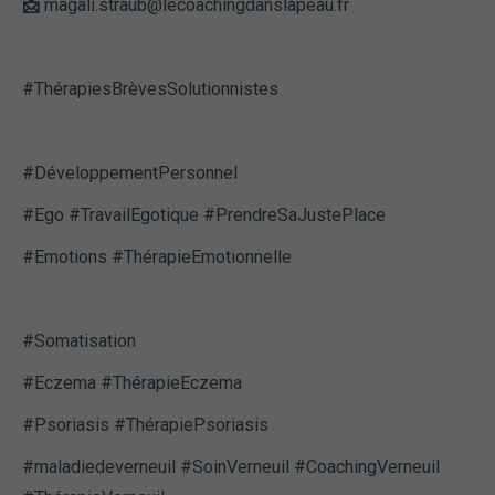
📩
magali.straub@lecoachingdanslapeau.fr
#ThérapiesBrèvesSolutionnistes
#DéveloppementPersonnel
#Ego #TravailEgotique #PrendreSaJustePlace
#Emotions #ThérapieEmotionnelle
Nécessaire
Ces cookies ne
sont pas
facultatifs. Ils
#Somatisation
sont
nécessaires au
#Eczema #ThérapieEczema
fonctionnement
du site Web.
#Psoriasis #ThérapiePsoriasis
#maladiedeverneuil #SoinVerneuil #CoachingVerneuil
Statistiques