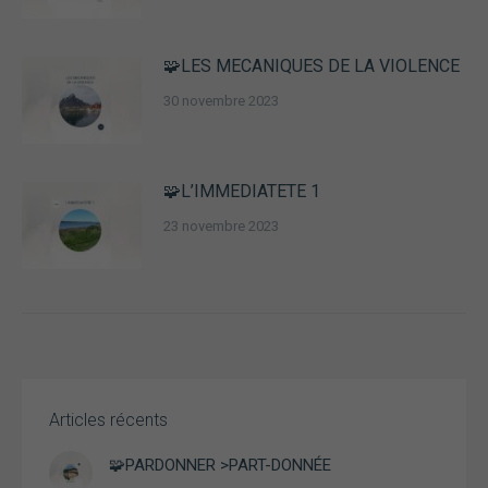
fonctionnalités
disparaîtront
du site Web.
🧩LES MECANIQUES DE LA VIOLENCE
30 novembre 2023
Marketing
En partageant
vos intérêts et
votre
🧩L’IMMEDIATETE 1
comportement
lorsque vous
23 novembre 2023
visitez notre
site, vous
augmentez les
chances de
voir du
contenu et des
offres
personnalisés.
Articles récents
🧩PARDONNER >PART-DONNÉE