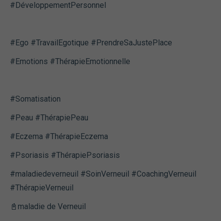
#DéveloppementPersonnel
#Ego #TravailEgotique #PrendreSaJustePlace
#Emotions #ThérapieEmotionnelle
#Somatisation
#Peau #ThérapiePeau
#Eczema #ThérapieEczema
#Psoriasis #ThérapiePsoriasis
#maladiedeverneuil #SoinVerneuil #CoachingVerneuil
#ThérapieVerneuil
📓maladie de Verneuil