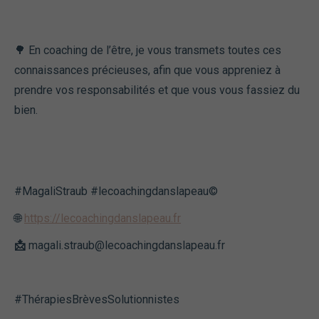
🌳 En coaching de l’être, je vous transmets toutes ces
connaissances précieuses, afin que vous appreniez à
prendre vos responsabilités et que vous vous fassiez du
bien.
#MagaliStraub #lecoachingdanslapeau©️
🌐
https://lecoachingdanslapeau.fr
📩
magali.straub@lecoachingdanslapeau.fr
#ThérapiesBrèvesSolutionnistes