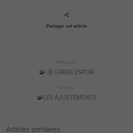
Partager cet article
Navigation
Nécessaire
PRÉCÉDENT
Ces cookies ne
article
sont pas
Article
🧩 JE GARDE ESPOIR
facultatifs. Ils
précédent
sont
nécessaires au
:
SUIVANT
fonctionnement
Article
🧩LES AJUSTEMENTS
du site Web.
suivant
:
Statistiques
Afin que
Articles similaires
nous