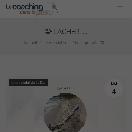
🧩 LACHER ….
Vous êtes ici :
Accueil
L'essentiel du JeDis
🧩 LACHER ….
L'essentiel du JeDis
MAI
4