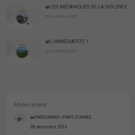
facultatifs. Ils
🧩LES MECANIQUES DE LA VIOLENCE
sont
nécessaires au
30 novembre 2023
fonctionnement
du site Web.
🧩L’IMMEDIATETE 1
Statistiques
23 novembre 2023
Afin que
nous
puissions
améliorer la
fonctionnalité
et la structure
du site Web,
en fonction
de la façon
dont le site
Articles récents
Web est
utilisé.
🧩PARDONNER >PART-DONNÉE
28 décembre 2023