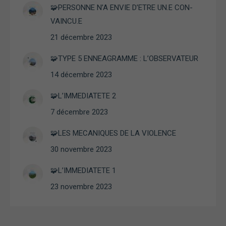
Expérience
🧩PERSONNE N’A ENVIE D’ETRE UN.E CON-
Afin que notre
site Web
VAINCU.E
fonctionne
21 décembre 2023
aussi bien que
possible lors
🧩TYPE 5 ENNEAGRAMME : L’OBSERVATEUR
de votre visite.
Si vous
14 décembre 2023
refusez ces
cookies,
🧩L’IMMEDIATETE 2
certaines
fonctionnalités
7 décembre 2023
disparaîtront
du site Web.
🧩LES MECANIQUES DE LA VIOLENCE
30 novembre 2023
Marketing
En partageant
🧩L’IMMEDIATETE 1
vos intérêts et
23 novembre 2023
votre
comportement
lorsque vous
visitez notre