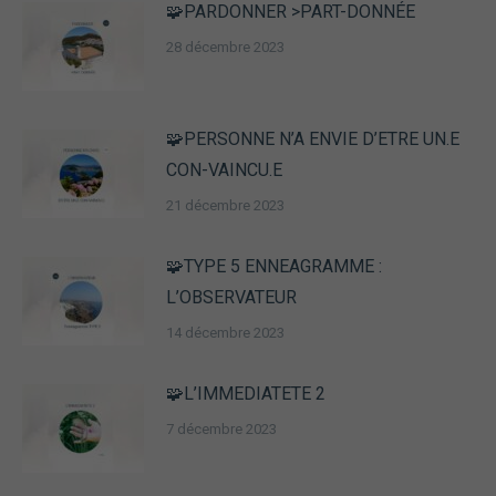
🧩PARDONNER >PART-DONNÉE
28 décembre 2023
🧩PERSONNE N’A ENVIE D’ETRE UN.E
CON-VAINCU.E
21 décembre 2023
🧩TYPE 5 ENNEAGRAMME :
L’OBSERVATEUR
14 décembre 2023
🧩L’IMMEDIATETE 2
7 décembre 2023
Nécessaire
Ces cookies ne
sont pas