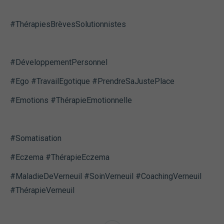
#ThérapiesBrèvesSolutionnistes
#DéveloppementPersonnel
#Ego #TravailEgotique #PrendreSaJustePlace
#Emotions #ThérapieEmotionnelle
#Somatisation
#Eczema #ThérapieEczema
#MaladieDeVerneuil #SoinVerneuil #CoachingVerneuil
#ThérapieVerneuil