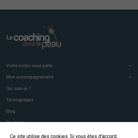
site, vous
augmentez les
chances de
voir du
contenu et des
offres
personnalisés.
Votre corps vous parle
Mon accompagnement
Qui suis-je ?
Témoignages
Blog
Contact
Ce site utilise des cookies. Si vous êtes d'accord,