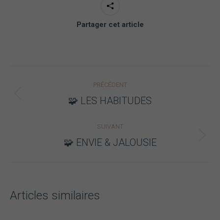
Partager cet article
Navigation
PRÉCÉDENT
article
Article
🧩 LES HABITUDES
précédent
:
SUIVANT
Article
🧩 ENVIE & JALOUSIE
suivant
:
Articles similaires